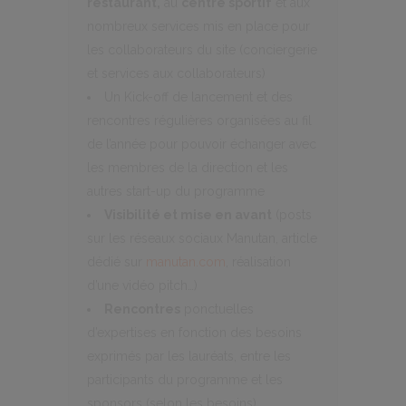
restaurant,
au
centre sportif
et aux
nombreux services mis en place pour
les collaborateurs du site (conciergerie
et services aux collaborateurs)
Un Kick-off de lancement et des
rencontres régulières organisées au fil
de l’année pour pouvoir échanger avec
les membres de la direction et les
autres start-up du programme
Visibilité et mise en avant
(posts
sur les réseaux sociaux Manutan, article
dédié sur
manutan.com
, réalisation
d’une vidéo pitch…)
Rencontres
ponctuelles
d’expertises en fonction des besoins
exprimés par les lauréats, entre les
participants du programme et les
sponsors (selon les besoins)