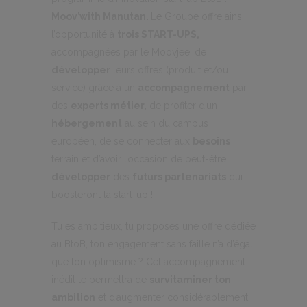
Moov’with Manutan.
Le Groupe offre ainsi
l’opportunité à
trois START-UPS,
accompagnées par le Moovjee, de
développer
leurs offres (produit et/ou
service) grâce à un
accompagnement
par
des
experts métier
, de profiter d’un
hébergement
au sein du campus
européen, de se connecter aux
besoins
terrain et d’avoir l’occasion de peut-être
développer
des
futurs partenariats
qui
boosteront la start-up !
Tu es ambitieux, tu proposes une offre dédiée
au BtoB, ton engagement sans faille n’a d’égal
que ton optimisme ? Cet accompagnement
inédit te permettra de
survitaminer ton
ambition
et d’augmenter considérablement