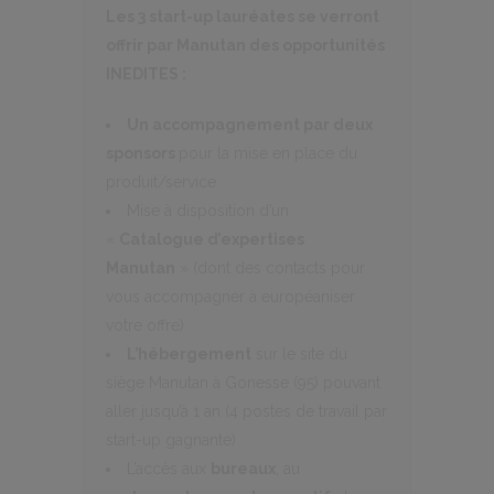
Les 3 start-up lauréates se verront
offrir par Manutan des opportunités
INEDITES :
Un accompagnement par deux
sponsors
pour la mise en place du
produit/service
Mise à disposition d’un
«
Catalogue d’expertises
Manutan
» (dont des contacts pour
vous accompagner à européaniser
votre offre)
L’hébergement
sur le site du
siège Manutan à Gonesse (95) pouvant
aller jusqu’à 1 an (4 postes de travail par
start-up gagnante)
L’accès aux
bureaux
, au