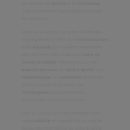
tes chances de
succès
et de
croissance
.
C’est certainement l’opportunité rêvée pour
ton entreprise !
Venir sur le campus européen du Manutan,
c’est également profiter d’une
infrastructure
toute
équipée
pour travailler sereinement
avec les bons outils et dans un
cadre de
travail privilégié
intégrant en plus des
espaces bureaux
, un
centre
sportif
, une
médiathèque
, un
restaurant
servant des
produits locaux et de saison, une
conciergerie
pour faciliter la vie
quotidienne… et bien plus encore !
Enfin le Groupe vous fera bénéficier d’une
belle
visibilité
en relayant tout au long de
l’année des informations sur votre projet et