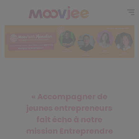
« Accompagner de
jeunes entrepreneurs
fait écho à notre
mission Entreprendre