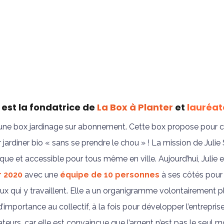
est la fondatrice de
La Box à Planter
et
lauréat
t une box jardinage sur abonnement. Cette box propose pour 
 jardiner bio « sans se prendre le chou » ! La mission de Julie
ique et accessible pour tous même en ville. Aujourd’hui, Julie e
r 2020
avec une
équipe de 10 personnes
à ses côtés pour a
ux qui y travaillent. Elle a un organigramme volontairement p
importance au collectif, à la fois pour développer l’entrepri
ateurs, car elle est convaincue que l’argent n’est pas le seul mo