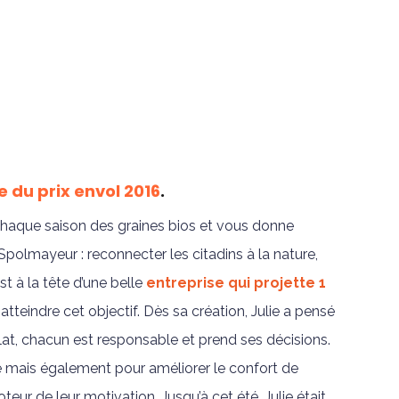
e du prix envol 2016
.
chaque saison des graines bios et vous donne
 Spolmayeur : reconnecter les citadins à la nature,
st à la tête d’une belle
entreprise qui projette 1
tteindre cet objectif. Dès sa création, Julie a pensé
lat, chacun est responsable et prend ses décisions.
se mais également pour améliorer le confort de
teur de leur motivation. Jusqu’à cet été, Julie était