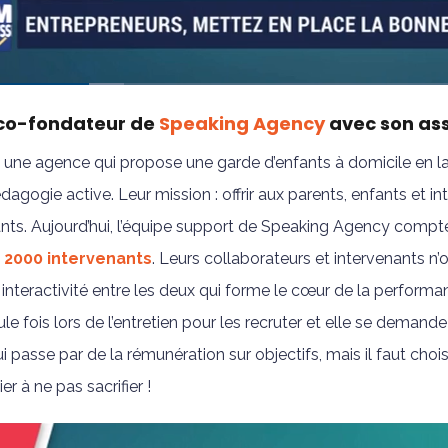
t co-fondateur de
Speaking Agency
avec son ass
une agence qui propose une garde d’enfants à domicile en la
agogie active. Leur mission : offrir aux parents, enfants et in
ants. Aujourd’hui, l’équipe support de Speaking Agency comp
e
2000 intervenants
. Leurs collaborateurs et intervenants n
 interactivité entre les deux qui forme le cœur de la performance
le fois lors de l’entretien pour les recruter et elle se deman
ui passe par de la rémunération sur objectifs, mais il faut ch
er à ne pas sacrifier !