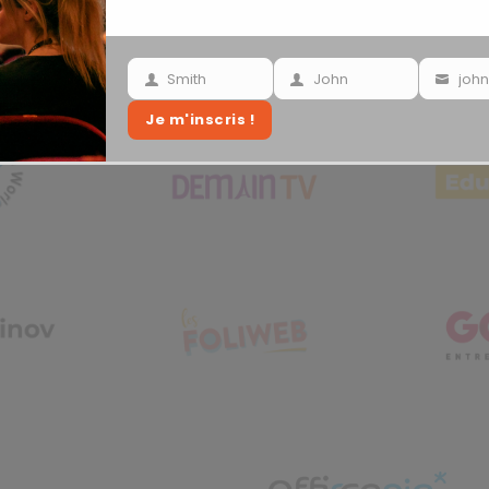
rtenaires Développem
Smith
John
Your
Your
Your
Je m'inscris !
last
name
email
name