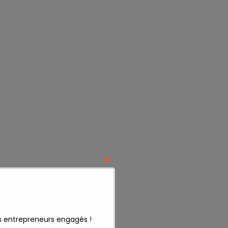
Close
this
module
s entrepreneurs engagés !