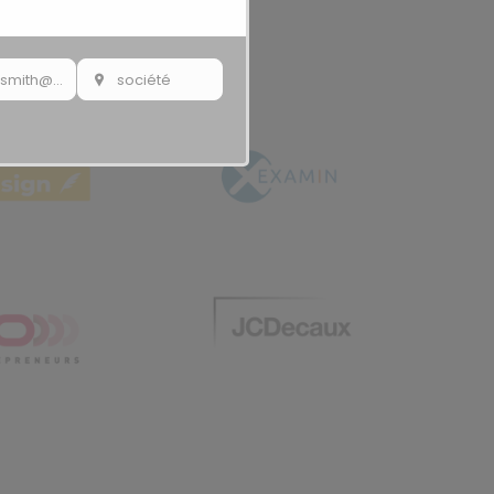
ent
johnsmith@example.com
société
Your
society