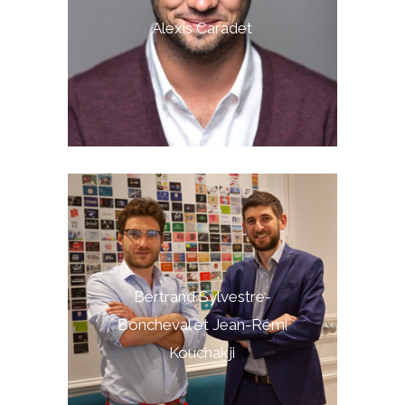
Alexis Caradet
Bertrand Sylvestre-
Boncheval et Jean-Rémi
Kouchakji