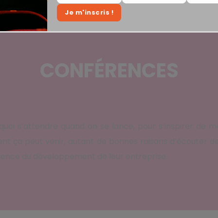
Je m'inscris !
last
name
email
name
CONFÉRENCES
quoi s’attendre quand on se lance, pour s’inspirer de m
t ça peut venir, autant de bonnes raisons d’écouter de
érience du développement de leur entreprise.