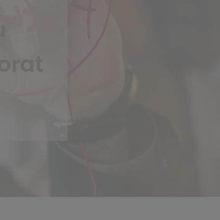
u
orat