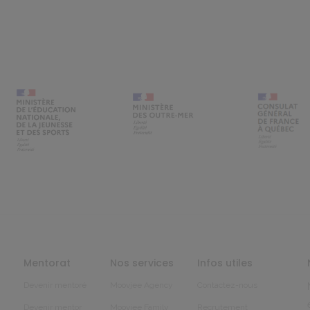
Mentorat
Nos services
Infos utiles
Devenir mentoré
Moovjee Agency
Contactez-nous
Devenir mentor
Moovjee Family
Recrutement