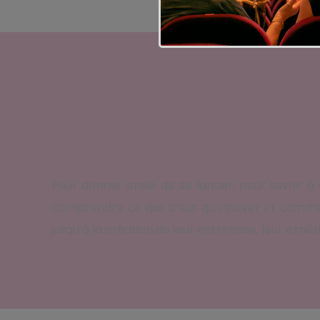
Pour donner envie de se lancer, pour savoir à 
comprendre ce que c’est qu’innover et commen
jusqu’à la création de leur entreprise, leur exp