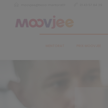
moovjee@twoo-mentorat.fr
01 43 57 84 29
MENTORAT
PRIX MOOVJEE