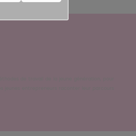
society
éthodes de travail de la jeune génération, pour
s jeunes entrepreneurs raconter leur parcours