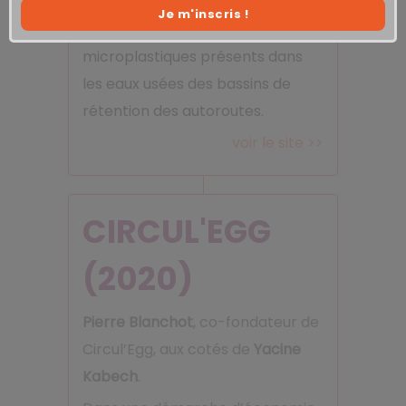
pollution liée aux microplastiques.
Je m'inscris !
society
Un système de filtration des
microplastiques présents dans
les eaux usées des bassins de
rétention des autoroutes.
voir le site >>
CIRCUL'EGG
(2020)
Pierre Blanchot
, co-fondateur de
Circul’Egg, aux cotés de
Yacine
Kabech
.