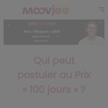
Qui peut
postuler au Prix
« 100 jours » ?