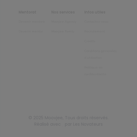
Mentorat
Nos services
Infos utiles
Devenir mentoré
Moovjee Agency
Contactez-nous
Devenir mentor
Moovjee Family
Recrutement
Crédits
Conditions générales
d’utilisation
Politique de
confidentialité
© 2025
Moovjee
, Tous droits réservés.
Réalisé avec
par
Les Novateurs