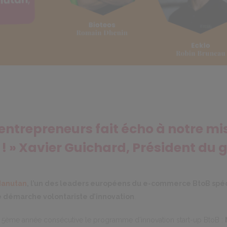
ntrepreneurs fait écho à notre mi
! » Xavier Guichard, Président d
anutan
, l’un des leaders européens du e-commerce BtoB spéci
ne démarche volontariste d’innovation
.
la 5ème année consécutive le programme d’innovation start-up BtoB :