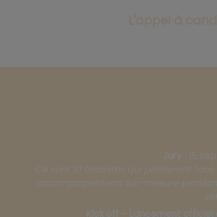
L'appel à candi
Jury
: 15 se
Ce sont 10 finalistes qui pitcheront face
accompagnement sur-mesure pendant 1
sé
Kick off – Lancement offici