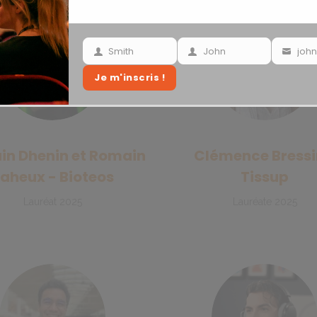
Smith
John
Your
Your
Your
Je m'inscris !
last
name
email
name
n Dhenin et Romain
Clémence Bressi
aheux - Bioteos
Tissup
Lauréat 2025
Lauréate 2025