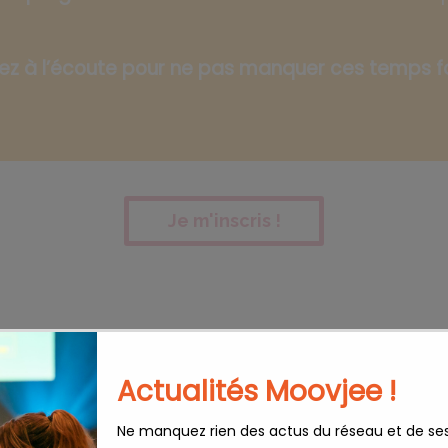
ez à l’écoute pour ne pas manquer ces temps fo
Je m'inscris !
Ils ont été lauréats
Actualités Moovjee !
Ne manquez rien des actus du réseau et de se