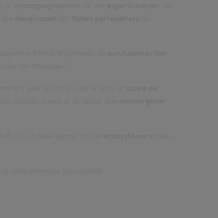
 à un
accompagnement
par des
experts métier
, de
-être
développer
des
futurs partenariats
qui
ompagnement inédit te permettra de
survitaminer ton
 pour ton entreprise !
einement avec les bons outils et dans un
cadre de
des produits locaux et de saison, une
conciergerie
et et vos actualités auprès de son
écosystème
(réseaux
e votre entreprise dans le BtoB.