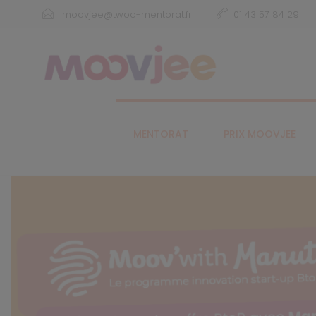
moovjee@twoo-mentorat.fr
01 43 57 84 29
MENTORAT
PRIX MOOVJEE