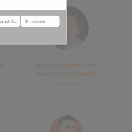
johnsmith@example.com
société
Your
society
n -
Maïann Dautrey, co-
fondatrice d'Arsène
Lauréate 2025