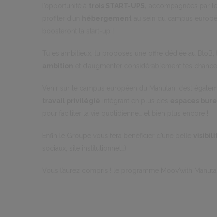
l’opportunité à
trois START-UPS,
accompagnées par le
profiter d’un
hébergement
au sein du campus europé
boosteront la start-up !
Tu es ambitieux, tu proposes une offre dédiée au BtoB
ambition
et d’augmenter considérablement tes chanc
Venir sur le campus européen du Manutan, c’est égalem
travail privilégié
intégrant en plus des
espaces bur
pour faciliter la vie quotidienne… et bien plus encore !
Enfin le Groupe vous fera bénéficier d’une belle
visibili
sociaux, site institutionnel…)
Vous l’aurez compris ! le programme Moov’with Manutan