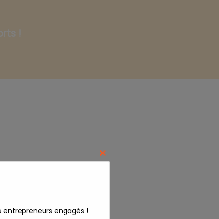
rts !
Close
this
module
s entrepreneurs engagés !