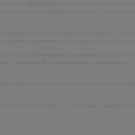
 Moovjee, de
développer
leurs offres (produit et/ou service) grâce
en, de se connecter aux
besoins
terrain et d’avoir l’occasion de peut
, ton engagement sans faille n’a d’égal que ton optimisme ? Cet acc
es de
succès
et de
croissance
. C’est certainement l’opportunité rêvée
ent profiter d’une
infrastructure
toute
équipée
pour travailler ser
eaux
, un
centre
sportif
, une
médiathèque
, un
restaurant
servant 
té
en relayant tout au long de l’année des informations sur votre proj
 est une belle opportunité pour vous d’accélérer le développement d