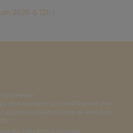
uin 2026 à 12h !
an à Gonesse
-ups BtoB lauréates qui bénéficieront d’un
sponsors, collaborateurs de Manutan,
és.
pour les 3 lauréats à Gonesse