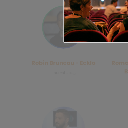
Robin Bruneau - Ecklo
Romai
B
Lauréat 2025