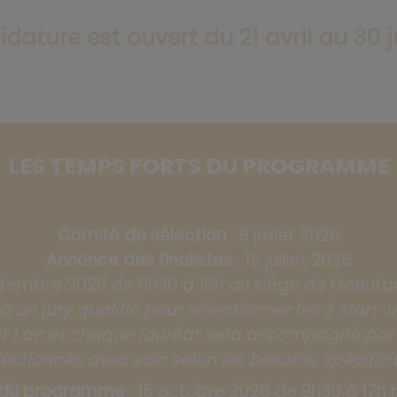
dature est ouvert du 21 avril au 30 j
LES TEMPS FORTS DU PROGRAMME
Comité de sélection
: 8 juillet 2026
Annonce des finalistes
: 15 juillet 2026
ptembre 2026 de 9h30 à 15h au siège de Manut
 à un jury qualifié pour sélectionner les 3 start
 an et chaque lauréat sera accompagné par 2 
lectionnés avec soin selon les besoins, spécificit
el du programme
: 15 octobre 2026 de 9h30 à 17h 