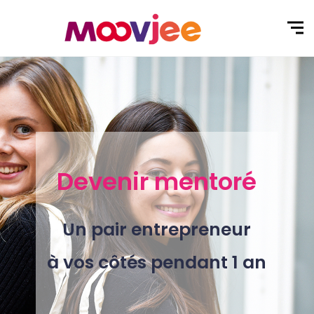
Devenir mentoré
Un pair entrepreneur
à vos côtés pendant 1 an