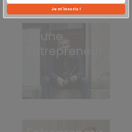
Your
Je m'inscris !
society
Jeune
Entrepreneur