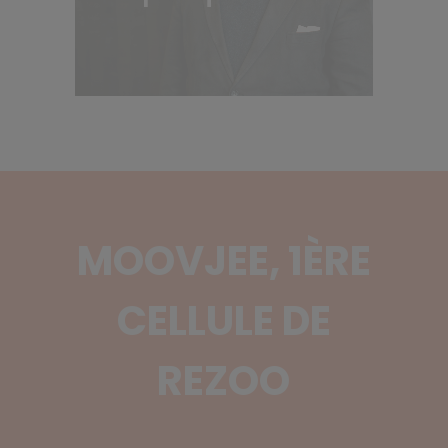
MOOVJEE, 1ÈRE
CELLULE DE
REZOO