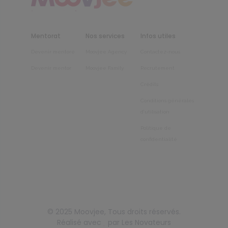
Mentorat
Nos services
Infos utiles
Devenir mentoré
Moovjee Agency
Contactez-nous
Devenir mentor
Moovjee Family
Recrutement
Crédits
Conditions générales
d’utilisation
Politique de
confidentialité
© 2025
Moovjee
, Tous droits réservés.
Réalisé avec
par
Les Novateurs