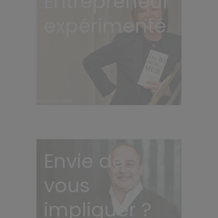
Entrepreneur
expérimenté
Envie de
vous
impliquer ?