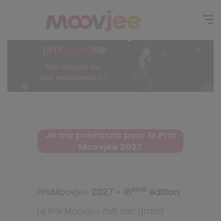
Je me préinscris pour le Prix
Moovjee 2027
ème
Prix
M
oo
v
j
e
e
2027 – 18
édition
Le
Prix
M
oo
v
j
e
e
fait son grand