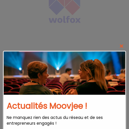
Clo
this
mod
Actualités Moovjee !
Ne manquez rien des actus du réseau et de ses
entrepreneurs engagés !