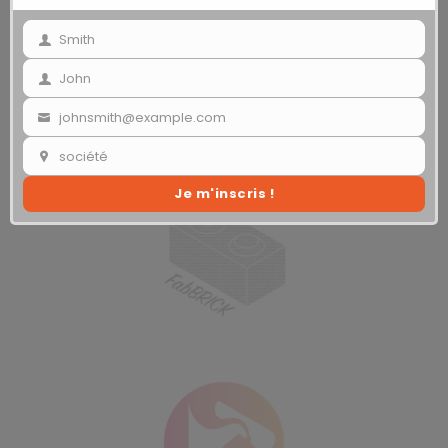
Smith
Your
last
John
Your
Les Startups présentes dans le village
name
name
johnsmith@example.com
Your
Premières Pierres :
email
société
Your
Je m'inscris !
society