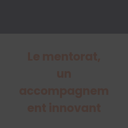
Le mentorat,
un
accompagnem
ent innovant