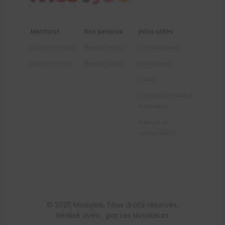
Mentorat
Nos services
Infos utiles
Devenir mentoré
Moovjee Agency
Contactez-nous
Devenir mentor
Moovjee Family
Recrutement
Crédits
Conditions générales
d’utilisation
Politique de
confidentialité
© 2025
Moovjee
, Tous droits réservés.
Réalisé avec
par
Les Novateurs