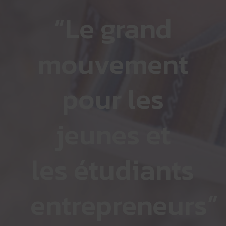
“Le grand
mouvement
pour les
jeunes et
les étudiants
entrepreneurs”