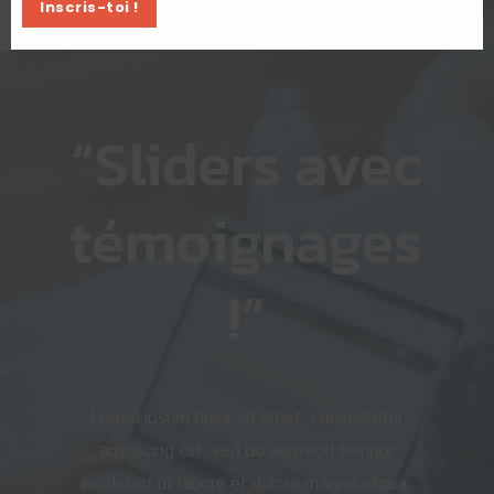
Inscris-toi !
“Sliders avec
témoignages
!”
Lorem ipsum dolor sit amet, consectetur
adipiscing elit, sed do eiusmod tempor
incididunt ut labore et dolore magna aliqua.