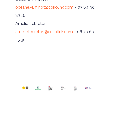
oceane.vilminot@coriolink.com
– 07 84 90
83 16
Amélie Lebreton :
amelie.lebreton@coriolink.com
– 06 70 60
25 30