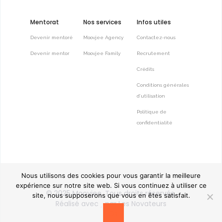
Mentorat
Nos services
Infos utiles
Devenir mentoré
Moovjee Agency
Contactez-nous
Devenir mentor
Moovjee Family
Recrutement
Crédits
Conditions générales
d’utilisation
Politique de
confidentialité
Nous utilisons des cookies pour vous garantir la meilleure
expérience sur notre site web. Si vous continuez à utiliser ce
© 2025
Moovjee
, Tous droits réservés.
site, nous supposerons que vous en êtes satisfait.
Réalisé avec
par
Les Novateurs
OK