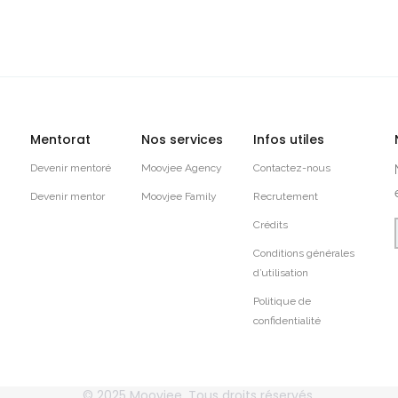
Mentorat
Nos services
Infos utiles
Devenir mentoré
Moovjee Agency
Contactez-nous
Devenir mentor
Moovjee Family
Recrutement
Crédits
Conditions générales
d’utilisation
Politique de
confidentialité
© 2025
Moovjee
, Tous droits réservés.