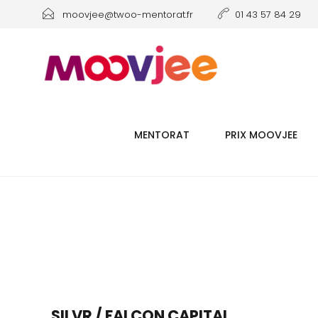
moovjee@twoo-mentorat.fr
01 43 57 84 29
MENTORAT
PRIX MOOVJEE
SILVR / FALCON CAPITAL