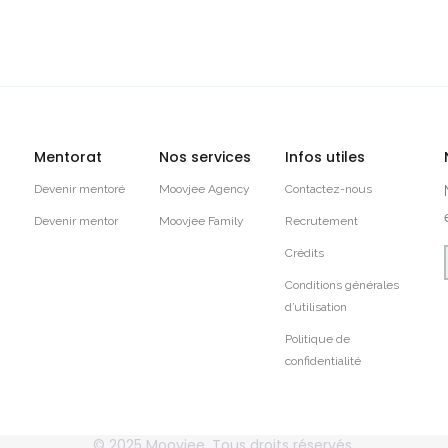
Mentorat
Nos services
Infos utiles
Devenir mentoré
Moovjee Agency
Contactez-nous
Devenir mentor
Moovjee Family
Recrutement
Crédits
Conditions générales
d’utilisation
Politique de
confidentialité
© 2025
Moovjee
, Tous droits réservés.