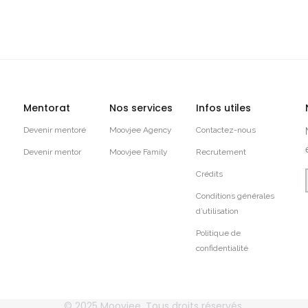
Mentorat
Nos services
Infos utiles
Devenir mentoré
Moovjee Agency
Contactez-nous
Devenir mentor
Moovjee Family
Recrutement
Crédits
Conditions générales
d’utilisation
Politique de
confidentialité
© 2025
Moovjee
, Tous droits réservés.