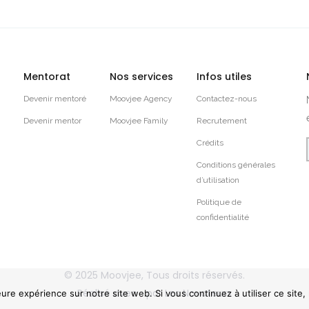
Mentorat
Nos services
Infos utiles
Devenir mentoré
Moovjee Agency
Contactez-nous
Devenir mentor
Moovjee Family
Recrutement
Crédits
Conditions générales
d’utilisation
Politique de
confidentialité
© 2025
Moovjee
, Tous droits réservés.
Réalisé avec
par
Les Novateurs
eure expérience sur notre site web. Si vous continuez à utiliser ce site