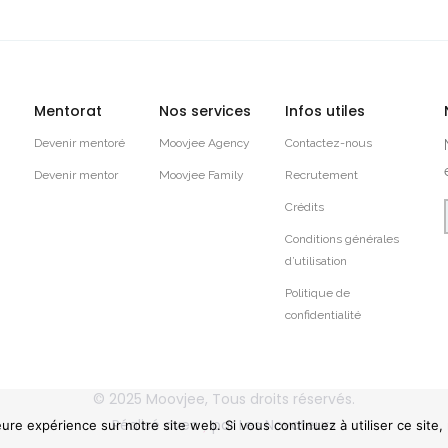
Mentorat
Nos services
Infos utiles
Devenir mentoré
Moovjee Agency
Contactez-nous
Devenir mentor
Moovjee Family
Recrutement
Crédits
Conditions générales
d’utilisation
Politique de
confidentialité
© 2025
Moovjee
, Tous droits réservés.
Réalisé avec
par
Les Novateurs
eure expérience sur notre site web. Si vous continuez à utiliser ce site