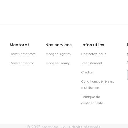
Mentorat
Nos services
Infos utiles
Devenir mentoré
Moovjee Agency
Contactez-nous
Devenir mentor
Moovjee Family
Recrutement
Crédits
Conditions générales
d’utilisation
Politique de
confidentialité
© 2025
Moovjee
, Tous droits réservés.