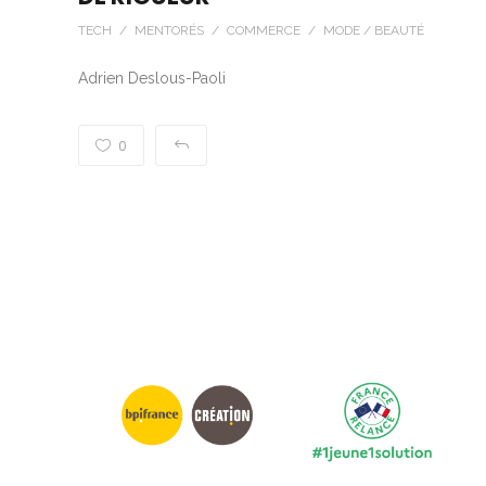
TECH / MENTORÉS / COMMERCE / MODE / BEAUTÉ
Adrien Deslous-Paoli
0