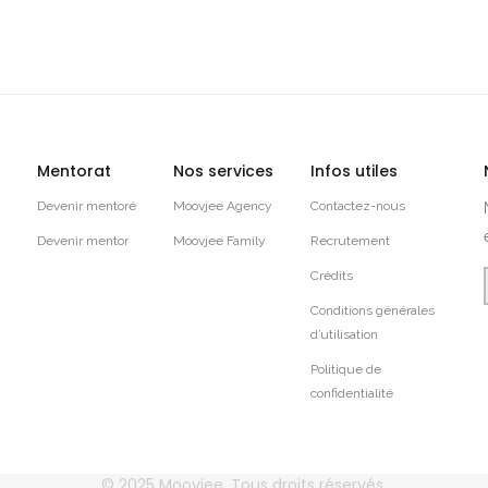
Mentorat
Nos services
Infos utiles
Devenir mentoré
Moovjee Agency
Contactez-nous
Devenir mentor
Moovjee Family
Recrutement
Crédits
Conditions générales
d’utilisation
Politique de
confidentialité
© 2025
Moovjee
, Tous droits réservés.