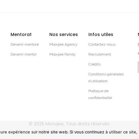
Mentorat
Nos services
Infos utiles
Devenir mentoré
Moovjee Agency
Contactez-nous
Devenir mentor
Moovjee Family
Recrutement
Crédits
Conditions générales
d’utilisation
Politique de
confidentialité
© 2025
Moovjee
, Tous droits réservés.
Réalisé avec
par
Les Novateurs
eure expérience sur notre site web. Si vous continuez à utiliser ce site