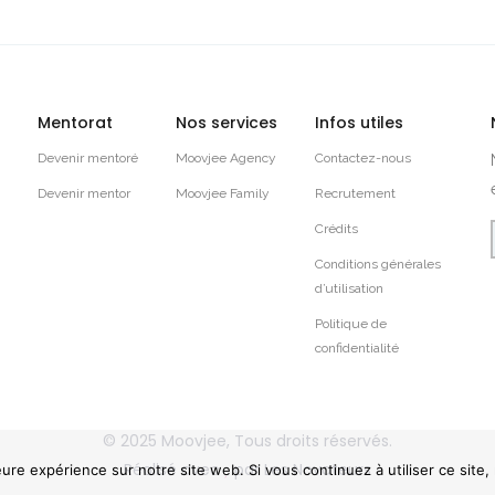
Mentorat
Nos services
Infos utiles
Devenir mentoré
Moovjee Agency
Contactez-nous
Devenir mentor
Moovjee Family
Recrutement
Crédits
Conditions générales
d’utilisation
Politique de
confidentialité
© 2025
Moovjee
, Tous droits réservés.
Réalisé avec
par
Les Novateurs
eure expérience sur notre site web. Si vous continuez à utiliser ce site