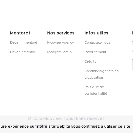
Mentorat
Nos services
Infos utiles
Devenir mentoré
Moovjee Agency
Contactez-nous
Devenir mentor
Moovjee Family
Recrutement
Crédits
Conditions générales
d’utilisation
Politique de
confidentialité
© 2025
Moovjee
, Tous droits réservés.
Réalisé avec
par
Les Novateurs
eure expérience sur notre site web. Si vous continuez à utiliser ce site