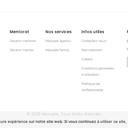
Mentorat
Nos services
Infos utiles
Devenir mentoré
Moovjee Agency
Contactez-nous
Devenir mentor
Moovjee Family
Recrutement
Crédits
Conditions générales
d’utilisation
Politique de
confidentialité
© 2025
Moovjee
, Tous droits réservés.
Réalisé avec
par
Les Novateurs
eure expérience sur notre site web. Si vous continuez à utiliser ce site