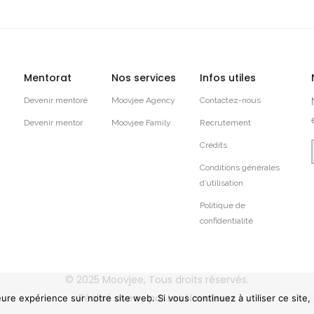
Mentorat
Nos services
Infos utiles
Devenir mentoré
Moovjee Agency
Contactez-nous
Devenir mentor
Moovjee Family
Recrutement
Crédits
Conditions générales
d’utilisation
Politique de
confidentialité
© 2025
Moovjee
, Tous droits réservés.
Réalisé avec
par
Les Novateurs
eure expérience sur notre site web. Si vous continuez à utiliser ce site