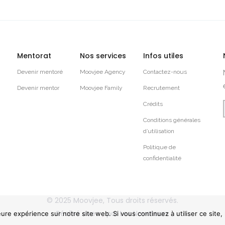
Mentorat
Nos services
Infos utiles
Devenir mentoré
Moovjee Agency
Contactez-nous
Devenir mentor
Moovjee Family
Recrutement
Crédits
Conditions générales
d’utilisation
Politique de
confidentialité
© 2025
Moovjee
, Tous droits réservés.
Réalisé avec
par
Les Novateurs
eure expérience sur notre site web. Si vous continuez à utiliser ce site