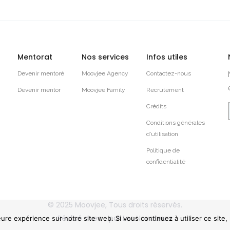
Mentorat
Nos services
Infos utiles
Devenir mentoré
Moovjee Agency
Contactez-nous
Devenir mentor
Moovjee Family
Recrutement
Crédits
Conditions générales
d’utilisation
Politique de
confidentialité
© 2025
Moovjee
, Tous droits réservés.
Réalisé avec
par
Les Novateurs
eure expérience sur notre site web. Si vous continuez à utiliser ce site