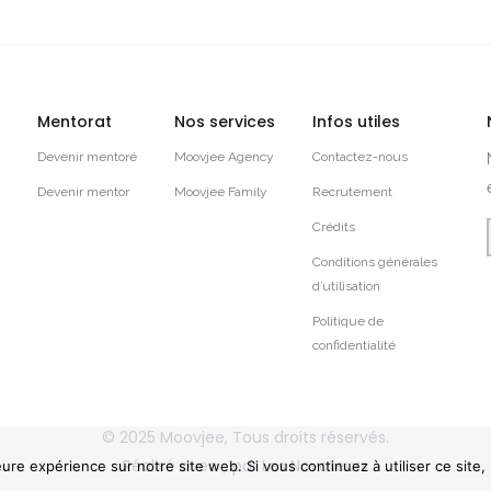
Mentorat
Nos services
Infos utiles
Devenir mentoré
Moovjee Agency
Contactez-nous
Devenir mentor
Moovjee Family
Recrutement
Crédits
Conditions générales
d’utilisation
Politique de
confidentialité
© 2025
Moovjee
, Tous droits réservés.
Réalisé avec
par
Les Novateurs
eure expérience sur notre site web. Si vous continuez à utiliser ce site