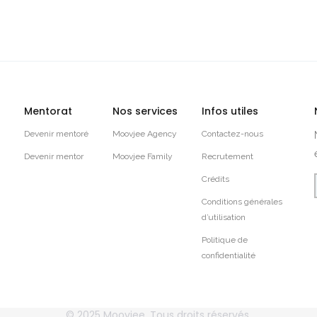
Mentorat
Nos services
Infos utiles
Devenir mentoré
Moovjee Agency
Contactez-nous
Devenir mentor
Moovjee Family
Recrutement
Crédits
Conditions générales
d’utilisation
Politique de
confidentialité
© 2025
Moovjee
, Tous droits réservés.