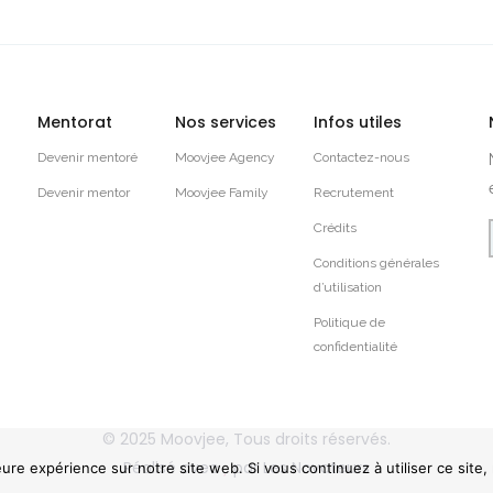
Mentorat
Nos services
Infos utiles
Devenir mentoré
Moovjee Agency
Contactez-nous
Devenir mentor
Moovjee Family
Recrutement
Crédits
Conditions générales
d’utilisation
Politique de
confidentialité
© 2025
Moovjee
, Tous droits réservés.
Réalisé avec
par
Les Novateurs
eure expérience sur notre site web. Si vous continuez à utiliser ce site