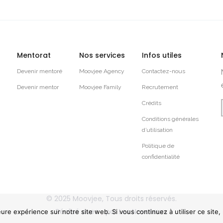
Mentorat
Nos services
Infos utiles
Devenir mentoré
Moovjee Agency
Contactez-nous
Devenir mentor
Moovjee Family
Recrutement
Crédits
Conditions générales
d’utilisation
Politique de
confidentialité
© 2025
Moovjee
, Tous droits réservés.
Réalisé avec
par
Les Novateurs
eure expérience sur notre site web. Si vous continuez à utiliser ce site