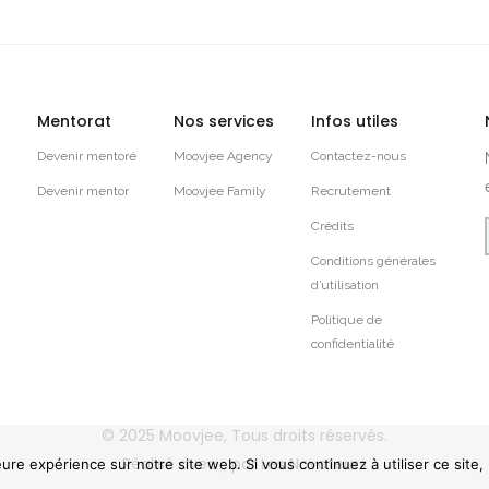
Mentorat
Nos services
Infos utiles
Devenir mentoré
Moovjee Agency
Contactez-nous
Devenir mentor
Moovjee Family
Recrutement
Crédits
Conditions générales
d’utilisation
Politique de
confidentialité
© 2025
Moovjee
, Tous droits réservés.
Réalisé avec
par
Les Novateurs
eure expérience sur notre site web. Si vous continuez à utiliser ce site