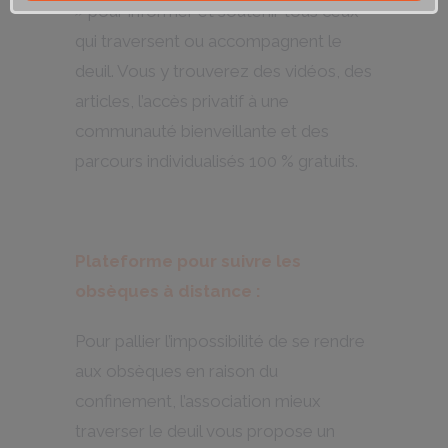
»
pour informer et soutenir tous ceux
qui traversent ou accompagnent le
deuil. Vous y trouverez des vidéos, des
articles, l’accès privatif à une
communauté bienveillante et des
parcours individualisés 100 % gratuits.
Plateforme pour suivre les
obsèques à distance :
Pour pallier l’impossibilité de se rendre
aux obsèques en raison du
confinement, l’association mieux
traverser le deuil vous propose un