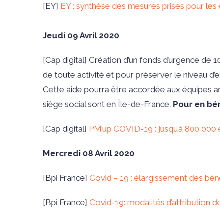
[
EY
]
EY : synthèse des mesures prises pour les
Jeudi 09 Avril 2020
[
Cap digital
]
Création d’un fonds d’urgence de 10M
de toute activité et pour préserver le niveau d’
Cette aide pourra être accordée aux équipes artis
siège social sont en Île-de-France.
Pour en bén
[
Cap digital
]
PM’up COVID-19 : jusqu’à 800 000 eu
Mercredi 08 Avril 2020
[
Bpi France
]
Covid – 19 : élargissement des béné
[
Bpi France
]
Covid-19: modalités d’attribution 