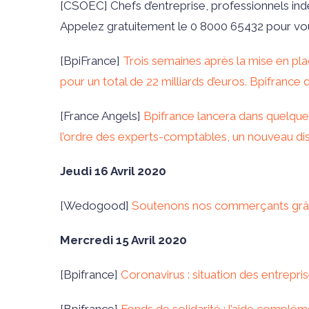
[CSOEC]
Chefs d’entreprise, professionnels ind
Appelez gratuitement le 0 8000 65432 pour vou
[BpiFrance]
Trois semaines après la mise en plac
pour un total de 22 milliards d’euros. Bpifrance 
[
France Angels
]
Bpifrance lancera dans quelques
l’ordre des experts-comptables, un nouveau dispos
Jeudi 16 Avril 2020
[Wedogood]
Soutenons nos commerçants grâc
Mercredi 15 Avril 2020
[Bpifrance]
Coronavirus : situation des entrepr