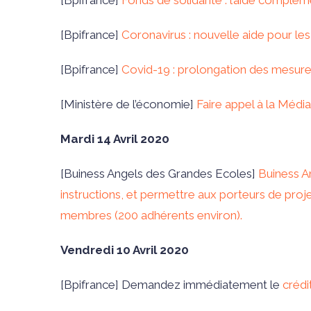
[Bpifrance]
Fonds de solidarité : l’aide complé
[Bpifrance]
Coronavirus : nouvelle aide pour le
[Bpifrance]
Covid-19 : prolongation des mesures
[Ministère de l’économie]
Faire appel à la Média
Mardi 14 Avril 2020
[
Buiness Angels des Grandes Ecoles
]
Buiness A
instructions, et permettre aux porteurs de proj
membres (200 adhérents environ).
Vendredi 10 Avril 2020
[Bpifrance]
Demandez immédiatement le
crédi