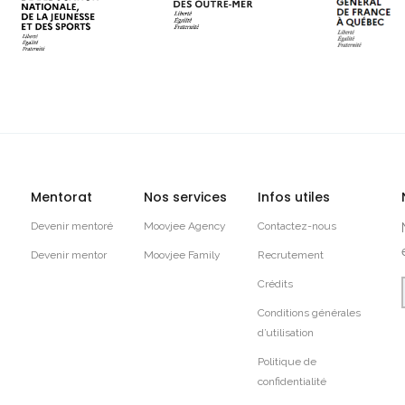
Mentorat
Nos services
Infos utiles
Devenir mentoré
Moovjee Agency
Contactez-nous
Devenir mentor
Moovjee Family
Recrutement
Crédits
Conditions générales
d’utilisation
Politique de
confidentialité