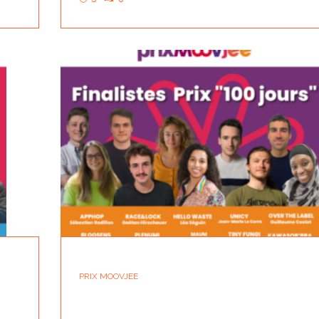
PRIX MOOVJEE
E
LES FINALISTES DU « PRIX 100 JOURS »