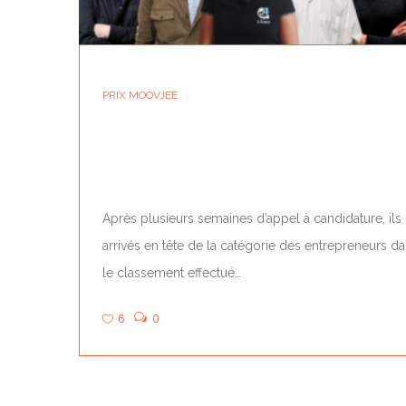
PRIX MOOVJEE
LES FINALISTES DU GRAND PRIX MOOVJE
2024
Après plusieurs semaines d’appel à candidature, ils
arrivés en tête de la catégorie des entrepreneurs d
le classement effectué…
6
0