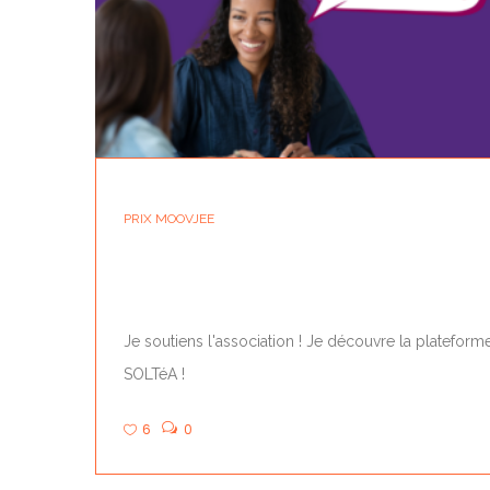
PRIX MOOVJEE
ON A BESOIN DE VOTRE SOUTIEN !
Je soutiens l'association ! Je découvre la plateform
SOLTéA !
6
0