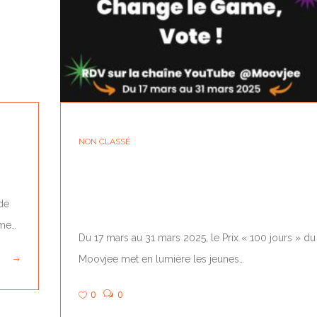
NON CLASSÉ
VOTE POUR TON CANDIDAT FAVORI POU
LE PRIX 100...
de
ème…
Du 17 mars au 31 mars 2025, le Prix « 100 jours » du
Moovjee met en lumière les jeunes…
0
0