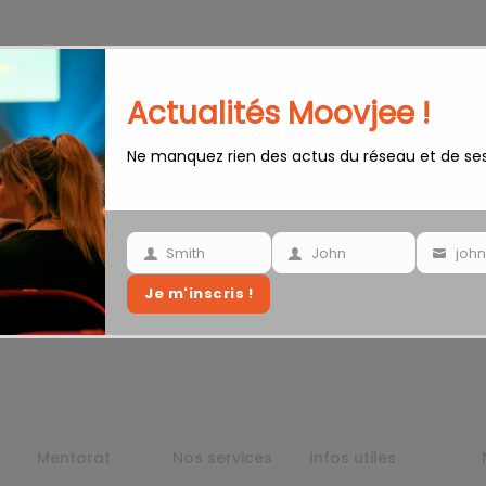
Actualités Moovjee !
Ne manquez rien des actus du réseau et de se
Smith
John
Your
Your
Your
Je m'inscris !
last
name
email
name
Mentorat
Nos services
Infos utiles