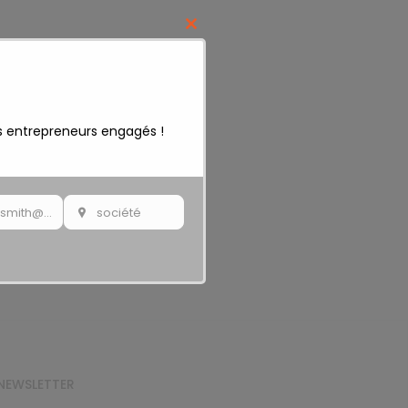
Close
this
module
s entrepreneurs engagés !
johnsmith@example.com
société
Your
society
NEWSLETTER