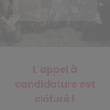
L'appel à
candidature est
clôturé !