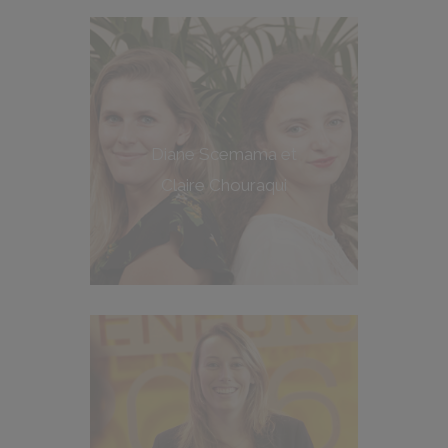
Diane Scemama et
Claire Chouraqui