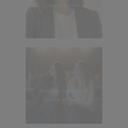
Audrey Bonneil
Mathilde Cortinovis et
Ludivine Royannez