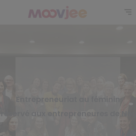
Entrepreneuriat au féminin
éservé aux entrepreneures de Nou