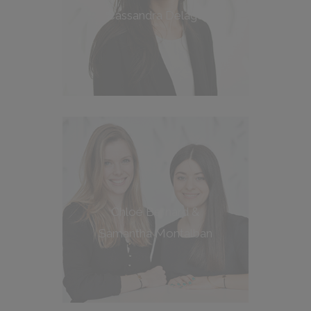
Cassandra Delage
Chloé Bernard &
Samantha Montalban