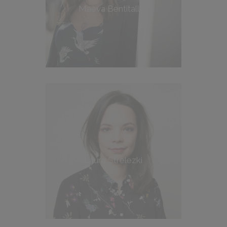
Maëva Bentitallah
Laura Strelezki