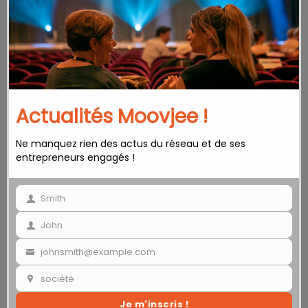
this
mod
Actualités Moovjee !
Ne manquez rien des actus du réseau et de ses
entrepreneurs engagés !
Smith
Your
last
John
Your
name
name
johnsmith@example.com
Your
email
société
Your
Je m'inscris !
society