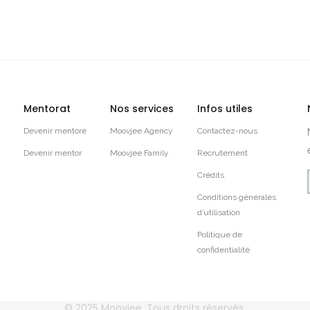
Mentorat
Nos services
Infos utiles
Devenir mentoré
Moovjee Agency
Contactez-nous
Devenir mentor
Moovjee Family
Recrutement
Crédits
Conditions générales
d’utilisation
Politique de
confidentialité
© 2025
Moovjee
, Tous droits réservés.