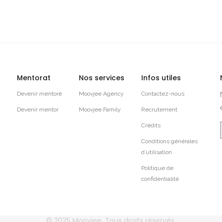
Mentorat
Nos services
Infos utiles
Devenir mentoré
Moovjee Agency
Contactez-nous
Devenir mentor
Moovjee Family
Recrutement
Crédits
Conditions générales
d’utilisation
Politique de
confidentialité
© 2025
Moovjee
, Tous droits réservés.