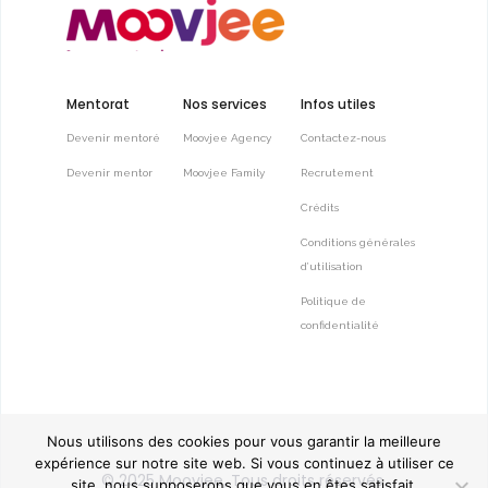
Mentorat
Nos services
Infos utiles
Devenir mentoré
Moovjee Agency
Contactez-nous
Devenir mentor
Moovjee Family
Recrutement
Crédits
Conditions générales
d’utilisation
Politique de
confidentialité
Nous utilisons des cookies pour vous garantir la meilleure
expérience sur notre site web. Si vous continuez à utiliser ce
© 2025
Moovjee
, Tous droits réservés.
site, nous supposerons que vous en êtes satisfait.