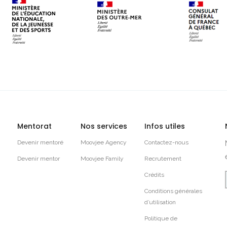
Mentorat
Nos services
Infos utiles
Devenir mentoré
Moovjee Agency
Contactez-nous
Devenir mentor
Moovjee Family
Recrutement
Crédits
Conditions générales
d’utilisation
Politique de