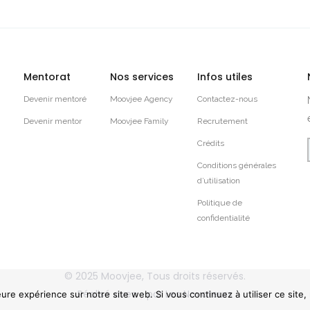
Mentorat
Nos services
Infos utiles
Devenir mentoré
Moovjee Agency
Contactez-nous
Devenir mentor
Moovjee Family
Recrutement
Crédits
Conditions générales
d’utilisation
Politique de
confidentialité
© 2025
Moovjee
, Tous droits réservés.
Réalisé avec
par
Les Novateurs
eure expérience sur notre site web. Si vous continuez à utiliser ce site