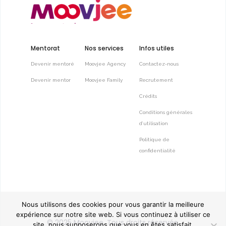
Mentorat
Nos services
Infos utiles
Devenir mentoré
Moovjee Agency
Contactez-nous
Devenir mentor
Moovjee Family
Recrutement
Crédits
Conditions générales
d’utilisation
Politique de
confidentialité
Nous utilisons des cookies pour vous garantir la meilleure
expérience sur notre site web. Si vous continuez à utiliser ce
© 2025
Moovjee
, Tous droits réservés.
site, nous supposerons que vous en êtes satisfait.