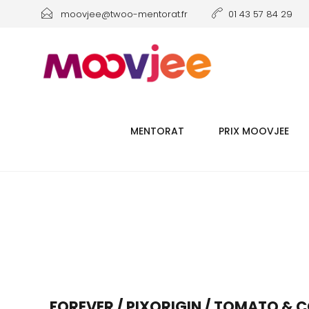
moovjee@twoo-mentorat.fr
01 43 57 84 29
MENTORAT
PRIX MOOVJEE
FOREVER / PIXORIGIN / TOMATO & C