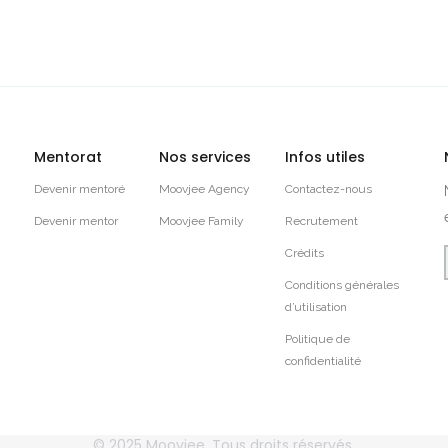
Mentorat
Nos services
Infos utiles
Devenir mentoré
Moovjee Agency
Contactez-nous
Devenir mentor
Moovjee Family
Recrutement
Crédits
Conditions générales
d’utilisation
Politique de
confidentialité
© 2025
Moovjee
, Tous droits réservés.