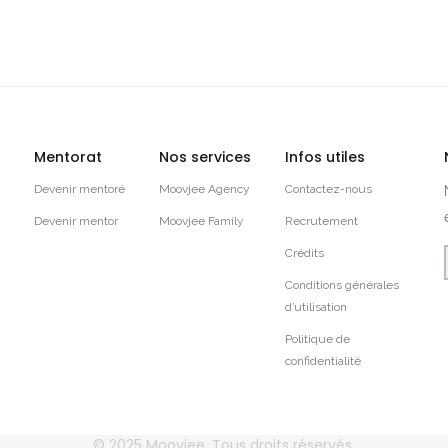
Mentorat
Nos services
Infos utiles
Devenir mentoré
Moovjee Agency
Contactez-nous
Devenir mentor
Moovjee Family
Recrutement
Crédits
Conditions générales
d’utilisation
Politique de
confidentialité
© 2025
Moovjee
, Tous droits réservés.